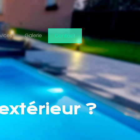
vices
Galerie
Contact
xtérieur ?